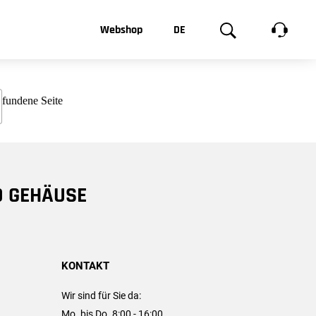
t, was Sie
Webshop
DE
te
Produktgalerie
EN
e
FR
chsen
D GEHÄUSE
KONTAKT
Wir sind für Sie da:
Mo. bis Do. 8:00 - 16:00