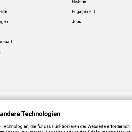
Historie
Gewindebolzen & -hülsen
Hilfe
Engagement
ungen
Jobs
rabatt
d
ENGAGEMENT
UNSERE NIEDE
 andere Technologien
Technologien, die für das Funktionieren der Webseite erforderlich