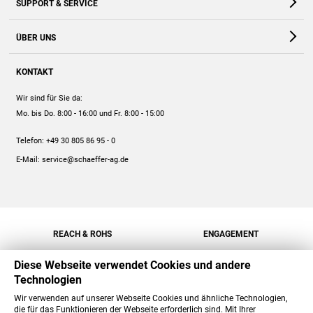
SUPPORT & SERVICE
Webshop
Kontakt
ÜBER UNS
FAQ
Unternehmen
Online-Hilfe
KONTAKT
Historie
Anleitungen
Wir sind für Sie da:
Engagement
Preise
Mo. bis Do. 8:00 - 16:00
und Fr. 8:00 - 15:00
Jobs
Mengenrabatt
Telefon:
+49 30 805 86 95 - 0
Versand
E-Mail:
service@schaeffer-ag.de
REACH & ROHS
ENGAGEMENT
Diese Webseite verwendet Cookies und andere
Technologien
Wir verwenden auf unserer Webseite Cookies und ähnliche Technologien,
die für das Funktionieren der Webseite erforderlich sind. Mit Ihrer