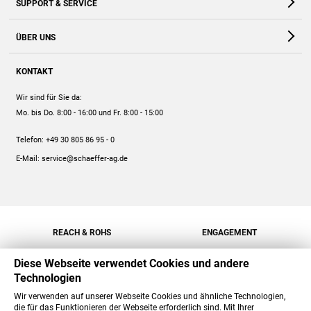
SUPPORT & SERVICE
Webshop
Kontakt
ÜBER UNS
FAQ
Unternehmen
Online-Hilfe
KONTAKT
Historie
Anleitungen
Wir sind für Sie da:
Engagement
Preise
Mo. bis Do. 8:00 - 16:00
und Fr. 8:00 - 15:00
Jobs
Mengenrabatt
Telefon:
+49 30 805 86 95 - 0
Versand
E-Mail:
service@schaeffer-ag.de
REACH & ROHS
ENGAGEMENT
Diese Webseite verwendet Cookies und andere
Technologien
Wir verwenden auf unserer Webseite Cookies und ähnliche Technologien,
die für das Funktionieren der Webseite erforderlich sind. Mit Ihrer