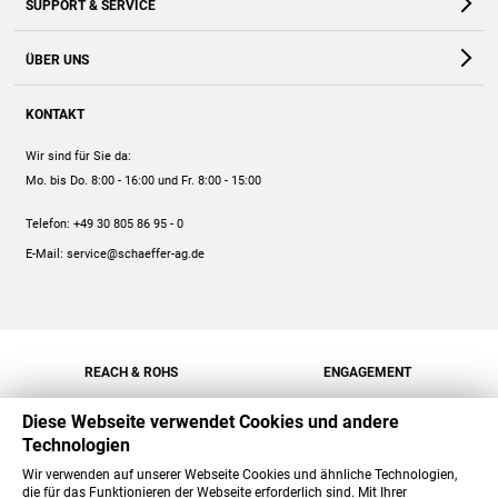
SUPPORT & SERVICE
Webshop
Kontakt
ÜBER UNS
FAQ
Unternehmen
Online-Hilfe
KONTAKT
Historie
Anleitungen
Wir sind für Sie da:
Engagement
Preise
Mo. bis Do. 8:00 - 16:00
und Fr. 8:00 - 15:00
Jobs
Mengenrabatt
Telefon:
+49 30 805 86 95 - 0
Versand
E-Mail:
service@schaeffer-ag.de
REACH & ROHS
ENGAGEMENT
Diese Webseite verwendet Cookies und andere
Technologien
Wir verwenden auf unserer Webseite Cookies und ähnliche Technologien,
die für das Funktionieren der Webseite erforderlich sind. Mit Ihrer