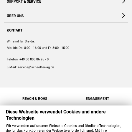
SUPPORT & SERVICE
Webshop
Kontakt
ÜBER UNS
FAQ
Unternehmen
Online-Hilfe
KONTAKT
Historie
Anleitungen
Wir sind für Sie da:
Engagement
Preise
Mo. bis Do. 8:00 - 16:00
und Fr. 8:00 - 15:00
Jobs
Mengenrabatt
Telefon:
+49 30 805 86 95 - 0
Versand
E-Mail:
service@schaeffer-ag.de
REACH & ROHS
ENGAGEMENT
Diese Webseite verwendet Cookies und andere
Technologien
Wir verwenden auf unserer Webseite Cookies und ähnliche Technologien,
die für das Funktionieren der Webseite erforderlich sind. Mit Ihrer