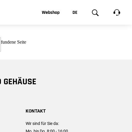
t, was Sie
Webshop
DE
te
Produktgalerie
EN
e
FR
chsen
D GEHÄUSE
KONTAKT
Wir sind für Sie da:
Mo. bis Do. 8:00 - 16:00