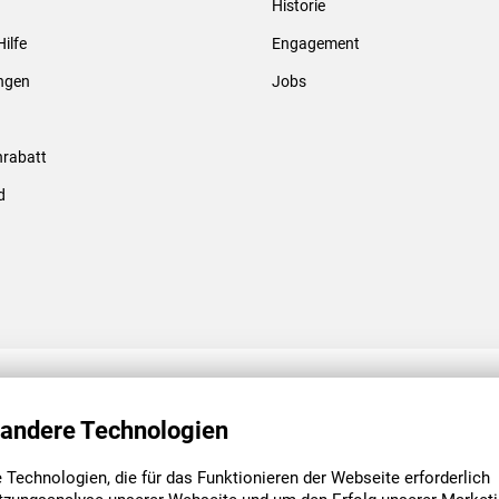
Historie
Gewindebolzen & -hülsen
Hilfe
Engagement
ungen
Jobs
rabatt
d
ENGAGEMENT
UNSERE NIEDE
 andere Technologien
Technologien, die für das Funktionieren der Webseite erforderlich