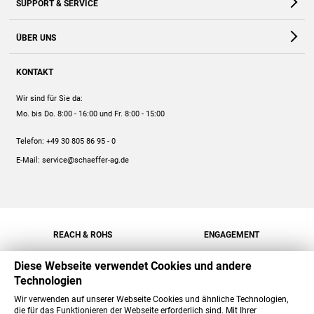
SUPPORT & SERVICE
Webshop
Kontakt
ÜBER UNS
FAQ
Unternehmen
Online-Hilfe
KONTAKT
Historie
Anleitungen
Wir sind für Sie da:
Engagement
Preise
Mo. bis Do. 8:00 - 16:00
und Fr. 8:00 - 15:00
Jobs
Mengenrabatt
Telefon:
+49 30 805 86 95 - 0
Versand
E-Mail:
service@schaeffer-ag.de
REACH & ROHS
ENGAGEMENT
Diese Webseite verwendet Cookies und andere
Technologien
Wir verwenden auf unserer Webseite Cookies und ähnliche Technologien,
die für das Funktionieren der Webseite erforderlich sind. Mit Ihrer