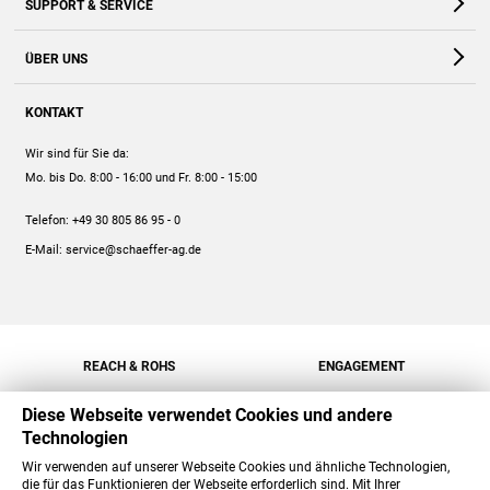
SUPPORT & SERVICE
Webshop
Kontakt
ÜBER UNS
FAQ
Unternehmen
Online-Hilfe
KONTAKT
Historie
Anleitungen
Wir sind für Sie da:
Engagement
Preise
Mo. bis Do. 8:00 - 16:00
und Fr. 8:00 - 15:00
Jobs
Mengenrabatt
Telefon:
+49 30 805 86 95 - 0
Versand
E-Mail:
service@schaeffer-ag.de
REACH & ROHS
ENGAGEMENT
Diese Webseite verwendet Cookies und andere
Technologien
Wir verwenden auf unserer Webseite Cookies und ähnliche Technologien,
die für das Funktionieren der Webseite erforderlich sind. Mit Ihrer