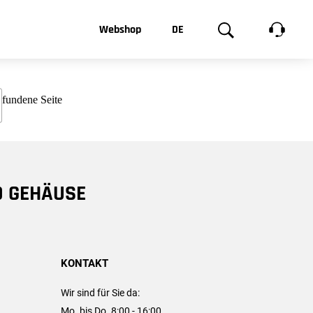
t, was Sie
Webshop
DE
te
Produktgalerie
EN
e
FR
chsen
D GEHÄUSE
KONTAKT
Wir sind für Sie da:
Mo. bis Do. 8:00 - 16:00