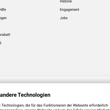
Historie
Gewindebolzen & -hülsen
Hilfe
Engagement
ungen
Jobs
rabatt
d
ENGAGEMENT
UNSERE NIEDE
 andere Technologien
Technologien, die für das Funktionieren der Webseite erforderlich