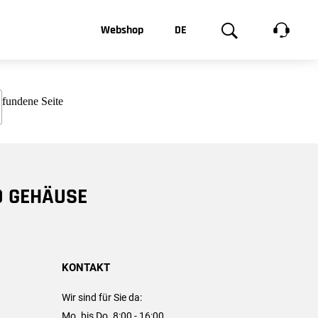
t, was Sie
Webshop
DE
te
Produktgalerie
EN
e
FR
chsen
D GEHÄUSE
KONTAKT
Wir sind für Sie da:
Mo. bis Do. 8:00 - 16:00