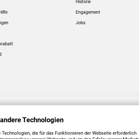
Historie
Gewindebolzen & -hülsen
Hilfe
Engagement
ungen
Jobs
rabatt
d
ENGAGEMENT
UNSERE NIEDE
 andere Technologien
Technologien, die für das Funktionieren der Webseite erforderlich