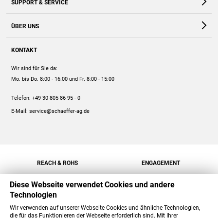
SUPPORT & SERVICE
Webshop
Kontakt
ÜBER UNS
FAQ
Unternehmen
Online-Hilfe
KONTAKT
Historie
Anleitungen
Wir sind für Sie da:
Engagement
Preise
Mo. bis Do. 8:00 - 16:00
und Fr. 8:00 - 15:00
Jobs
Mengenrabatt
Telefon:
+49 30 805 86 95 - 0
Versand
E-Mail:
service@schaeffer-ag.de
REACH & ROHS
ENGAGEMENT
Diese Webseite verwendet Cookies und andere
Technologien
Wir verwenden auf unserer Webseite Cookies und ähnliche Technologien,
die für das Funktionieren der Webseite erforderlich sind. Mit Ihrer