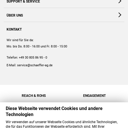
SUPPORT & SERVICE
Webshop
Kontakt
ÜBER UNS
FAQ
Unternehmen
Online-Hilfe
KONTAKT
Historie
Anleitungen
Wir sind für Sie da:
Engagement
Preise
Mo. bis Do. 8:00 - 16:00
und Fr. 8:00 - 15:00
Jobs
Mengenrabatt
Telefon:
+49 30 805 86 95 - 0
Versand
E-Mail:
service@schaeffer-ag.de
REACH & ROHS
ENGAGEMENT
Diese Webseite verwendet Cookies und andere
Technologien
Wir verwenden auf unserer Webseite Cookies und ähnliche Technologien,
die für das Funktionieren der Webseite erforderlich sind. Mit Ihrer