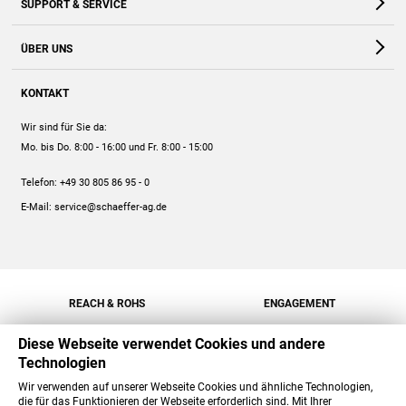
SUPPORT & SERVICE
Webshop
Kontakt
ÜBER UNS
FAQ
Unternehmen
Online-Hilfe
KONTAKT
Historie
Anleitungen
Wir sind für Sie da:
Engagement
Preise
Mo. bis Do. 8:00 - 16:00
und Fr. 8:00 - 15:00
Jobs
Mengenrabatt
Telefon:
+49 30 805 86 95 - 0
Versand
E-Mail:
service@schaeffer-ag.de
REACH & ROHS
ENGAGEMENT
Diese Webseite verwendet Cookies und andere
Technologien
Wir verwenden auf unserer Webseite Cookies und ähnliche Technologien,
die für das Funktionieren der Webseite erforderlich sind. Mit Ihrer