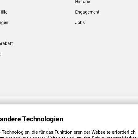
Historie
Gewindebolzen & -hülsen
Hilfe
Engagement
ungen
Jobs
rabatt
d
ENGAGEMENT
UNSERE NIEDE
 andere Technologien
Technologien, die für das Funktionieren der Webseite erforderlich