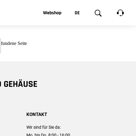
t, was Sie
Webshop
DE
te
Produktgalerie
EN
e
FR
chsen
D GEHÄUSE
KONTAKT
Wir sind für Sie da:
Mo. bis Do. 8:00 - 16:00