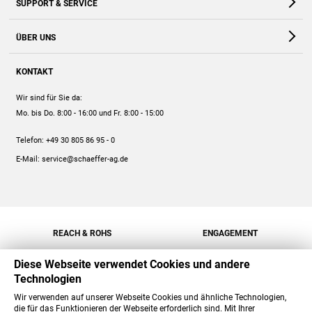
SUPPORT & SERVICE
Webshop
Kontakt
ÜBER UNS
FAQ
Unternehmen
Online-Hilfe
KONTAKT
Historie
Anleitungen
Wir sind für Sie da:
Engagement
Preise
Mo. bis Do. 8:00 - 16:00
und Fr. 8:00 - 15:00
Jobs
Mengenrabatt
Telefon:
+49 30 805 86 95 - 0
Versand
E-Mail:
service@schaeffer-ag.de
REACH & ROHS
ENGAGEMENT
Diese Webseite verwendet Cookies und andere
Technologien
Wir verwenden auf unserer Webseite Cookies und ähnliche Technologien,
die für das Funktionieren der Webseite erforderlich sind. Mit Ihrer