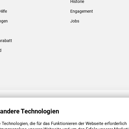
Historie
Gewindebolzen & -hülsen
Hilfe
Engagement
ungen
Jobs
rabatt
d
ENGAGEMENT
UNSERE NIEDE
 andere Technologien
Technologien, die für das Funktionieren der Webseite erforderlich