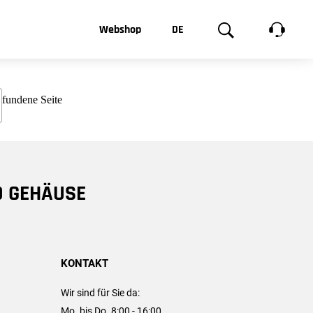
t, was Sie
Webshop
DE
te
Produktgalerie
EN
e
FR
chsen
D GEHÄUSE
KONTAKT
Wir sind für Sie da:
Mo. bis Do. 8:00 - 16:00