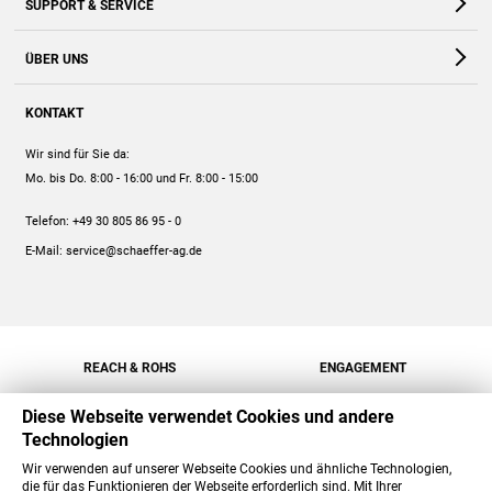
SUPPORT & SERVICE
Webshop
Kontakt
ÜBER UNS
FAQ
Unternehmen
Online-Hilfe
KONTAKT
Historie
Anleitungen
Wir sind für Sie da:
Engagement
Preise
Mo. bis Do. 8:00 - 16:00
und Fr. 8:00 - 15:00
Jobs
Mengenrabatt
Telefon:
+49 30 805 86 95 - 0
Versand
E-Mail:
service@schaeffer-ag.de
REACH & ROHS
ENGAGEMENT
Diese Webseite verwendet Cookies und andere
Technologien
Wir verwenden auf unserer Webseite Cookies und ähnliche Technologien,
die für das Funktionieren der Webseite erforderlich sind. Mit Ihrer