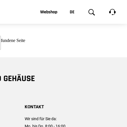
t, was Sie
Webshop
DE
te
Produktgalerie
EN
e
FR
chsen
D GEHÄUSE
KONTAKT
Wir sind für Sie da:
Mo. bis Do. 8:00 - 16:00