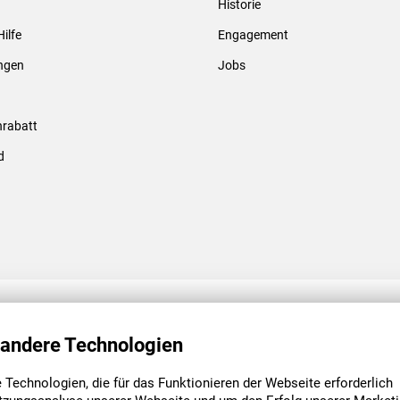
Historie
Gewindebolzen & -hülsen
Hilfe
Engagement
ungen
Jobs
rabatt
d
ENGAGEMENT
UNSERE NIEDE
 andere Technologien
Technologien, die für das Funktionieren der Webseite erforderlich