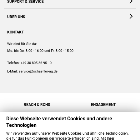
SUPPORT & SERVICE
Webshop
Kontakt
ÜBER UNS
FAQ
Unternehmen
Online-Hilfe
KONTAKT
Historie
Anleitungen
Wir sind für Sie da:
Engagement
Preise
Mo. bis Do. 8:00 - 16:00
und Fr. 8:00 - 15:00
Jobs
Mengenrabatt
Telefon:
+49 30 805 86 95 - 0
Versand
E-Mail:
service@schaeffer-ag.de
REACH & ROHS
ENGAGEMENT
Diese Webseite verwendet Cookies und andere
Technologien
Wir verwenden auf unserer Webseite Cookies und ähnliche Technologien,
die für das Funktionieren der Webseite erforderlich sind. Mit Ihrer