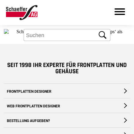
Aber kein Problem: Über das Suchfeld
finden Sie bestimmt, was Sie brauchen.
Suche
DE
SEIT 1998 IHR EXPERTE FÜR FRONTPLATTEN UND
Produkte
GEHÄUSE
Leistungen
FRONTPLATTEN DESIGNER
Branchen
Die kostenfreie Software für Fronten und Gehäuse nach Maß
WEB FRONTPLATTEN DESIGNER
Frontplatten Designer
Zum Download
Zur Webanwendung
BESTELLUNG AUFGEBEN?
Support
Zum Shop