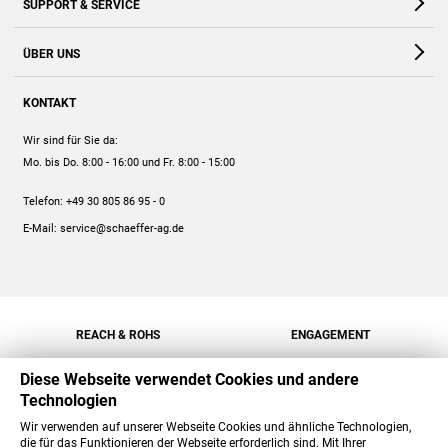
SUPPORT & SERVICE
Webshop
Kontakt
ÜBER UNS
FAQ
Unternehmen
Online-Hilfe
KONTAKT
Historie
Anleitungen
Wir sind für Sie da:
Engagement
Preise
Mo. bis Do. 8:00 - 16:00
und Fr. 8:00 - 15:00
Jobs
Mengenrabatt
Telefon:
+49 30 805 86 95 - 0
Versand
E-Mail:
service@schaeffer-ag.de
REACH & ROHS
ENGAGEMENT
Diese Webseite verwendet Cookies und andere
Technologien
Wir verwenden auf unserer Webseite Cookies und ähnliche Technologien,
die für das Funktionieren der Webseite erforderlich sind. Mit Ihrer