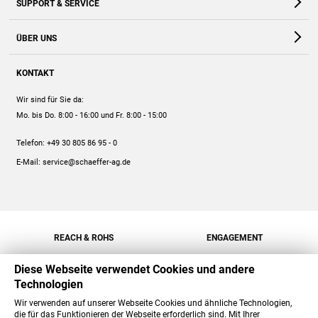
SUPPORT & SERVICE
Webshop
Kontakt
ÜBER UNS
FAQ
Unternehmen
Online-Hilfe
KONTAKT
Historie
Anleitungen
Wir sind für Sie da:
Engagement
Preise
Mo. bis Do. 8:00 - 16:00
und Fr. 8:00 - 15:00
Jobs
Mengenrabatt
Telefon:
+49 30 805 86 95 - 0
Versand
E-Mail:
service@schaeffer-ag.de
REACH & ROHS
ENGAGEMENT
Diese Webseite verwendet Cookies und andere
Technologien
Wir verwenden auf unserer Webseite Cookies und ähnliche Technologien,
die für das Funktionieren der Webseite erforderlich sind. Mit Ihrer