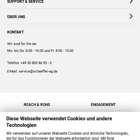
SUPPORT & SERVICE
Webshop
Kontakt
ÜBER UNS
FAQ
Unternehmen
Online-Hilfe
KONTAKT
Historie
Anleitungen
Wir sind für Sie da:
Engagement
Preise
Mo. bis Do. 8:00 - 16:00
und Fr. 8:00 - 15:00
Jobs
Mengenrabatt
Telefon:
+49 30 805 86 95 - 0
Versand
E-Mail:
service@schaeffer-ag.de
REACH & ROHS
ENGAGEMENT
Diese Webseite verwendet Cookies und andere
Technologien
Wir verwenden auf unserer Webseite Cookies und ähnliche Technologien,
die für das Funktionieren der Webseite erforderlich sind. Mit Ihrer