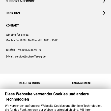
SUPPORT & SERVICE
Webshop
Kontakt
ÜBER UNS
FAQ
Unternehmen
Online-Hilfe
KONTAKT
Historie
Anleitungen
Wir sind für Sie da:
Engagement
Preise
Mo. bis Do. 8:00 - 16:00
und Fr. 8:00 - 15:00
Jobs
Mengenrabatt
Telefon:
+49 30 805 86 95 - 0
Versand
E-Mail:
service@schaeffer-ag.de
REACH & ROHS
ENGAGEMENT
Diese Webseite verwendet Cookies und andere
Technologien
Wir verwenden auf unserer Webseite Cookies und ähnliche Technologien,
die für das Funktionieren der Webseite erforderlich sind. Mit Ihrer