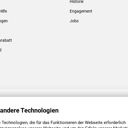
Historie
Gewindebolzen & -hülsen
Hilfe
Engagement
ungen
Jobs
rabatt
d
ENGAGEMENT
UNSERE NIEDE
 andere Technologien
Technologien, die für das Funktionieren der Webseite erforderlich