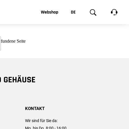
t, was Sie
Webshop
DE
te
Produktgalerie
EN
e
FR
chsen
D GEHÄUSE
KONTAKT
Wir sind für Sie da:
Mo. bis Do. 8:00 - 16:00