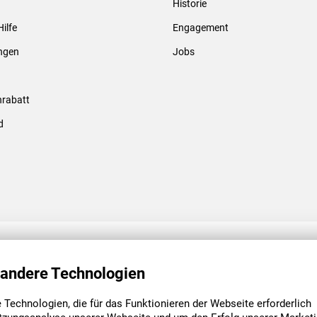
Historie
Gewindebolzen & -hülsen
Hilfe
Engagement
ungen
Jobs
rabatt
d
ENGAGEMENT
UNSERE NIEDE
 andere Technologien
Technologien, die für das Funktionieren der Webseite erforderlich