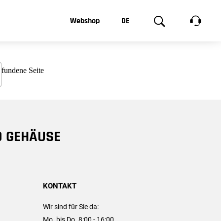
t, was Sie
Webshop
DE
te
Produktgalerie
EN
e
FR
chsen
D GEHÄUSE
KONTAKT
Wir sind für Sie da:
Mo. bis Do. 8:00 - 16:00