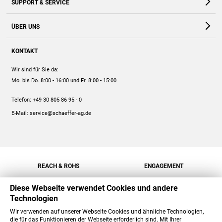
SUPPORT & SERVICE
Webshop
Kontakt
ÜBER UNS
FAQ
Unternehmen
Online-Hilfe
KONTAKT
Historie
Anleitungen
Wir sind für Sie da:
Engagement
Preise
Mo. bis Do. 8:00 - 16:00
und Fr. 8:00 - 15:00
Jobs
Mengenrabatt
Telefon:
+49 30 805 86 95 - 0
Versand
E-Mail:
service@schaeffer-ag.de
REACH & ROHS
ENGAGEMENT
Diese Webseite verwendet Cookies und andere
Technologien
Wir verwenden auf unserer Webseite Cookies und ähnliche Technologien,
die für das Funktionieren der Webseite erforderlich sind. Mit Ihrer