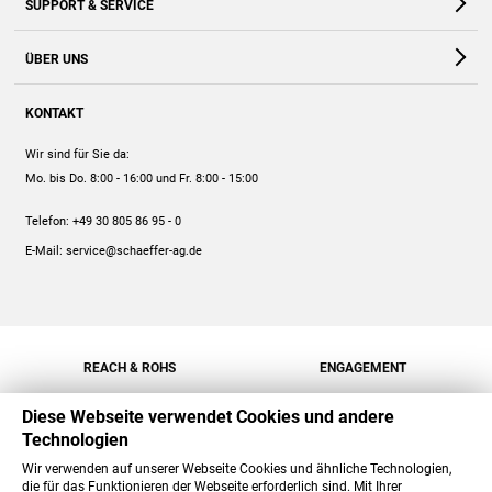
SUPPORT & SERVICE
Webshop
Kontakt
ÜBER UNS
FAQ
Unternehmen
Online-Hilfe
KONTAKT
Historie
Anleitungen
Wir sind für Sie da:
Engagement
Preise
Mo. bis Do. 8:00 - 16:00
und Fr. 8:00 - 15:00
Jobs
Mengenrabatt
Telefon:
+49 30 805 86 95 - 0
Versand
E-Mail:
service@schaeffer-ag.de
REACH & ROHS
ENGAGEMENT
Diese Webseite verwendet Cookies und andere
Technologien
Wir verwenden auf unserer Webseite Cookies und ähnliche Technologien,
die für das Funktionieren der Webseite erforderlich sind. Mit Ihrer