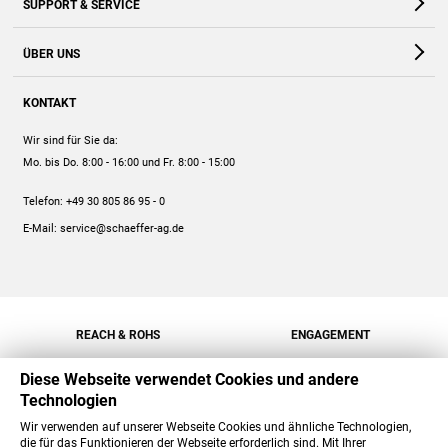
SUPPORT & SERVICE
Webshop
Kontakt
ÜBER UNS
FAQ
Unternehmen
Online-Hilfe
KONTAKT
Historie
Anleitungen
Wir sind für Sie da:
Engagement
Preise
Mo. bis Do. 8:00 - 16:00
und Fr. 8:00 - 15:00
Jobs
Mengenrabatt
Telefon:
+49 30 805 86 95 - 0
Versand
E-Mail:
service@schaeffer-ag.de
REACH & ROHS
ENGAGEMENT
Diese Webseite verwendet Cookies und andere
Technologien
Wir verwenden auf unserer Webseite Cookies und ähnliche Technologien,
die für das Funktionieren der Webseite erforderlich sind. Mit Ihrer