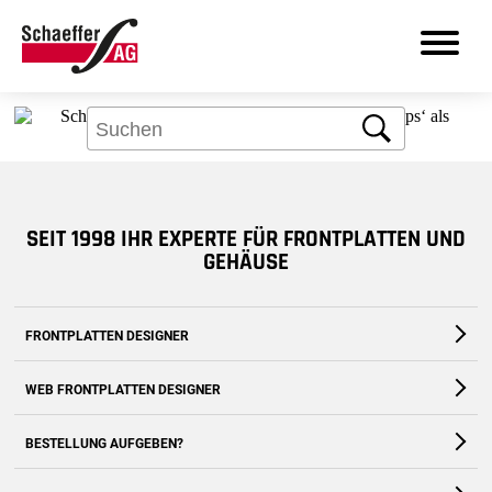
Aber kein Problem: Über das Suchfeld
finden Sie bestimmt, was Sie brauchen.
Suche
DE
SEIT 1998 IHR EXPERTE FÜR FRONTPLATTEN UND
Produkte
GEHÄUSE
Leistungen
FRONTPLATTEN DESIGNER
Branchen
Die kostenfreie Software für Fronten und Gehäuse nach Maß
WEB FRONTPLATTEN DESIGNER
Frontplatten Designer
Zum Download
Zur Webanwendung
BESTELLUNG AUFGEBEN?
Support
Zum Shop