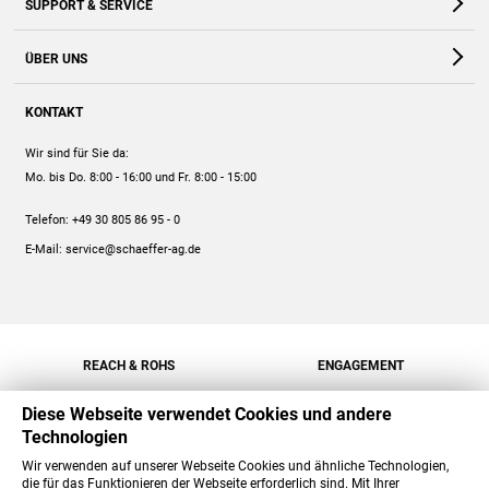
SUPPORT & SERVICE
Webshop
Kontakt
ÜBER UNS
FAQ
Unternehmen
Online-Hilfe
KONTAKT
Historie
Anleitungen
Wir sind für Sie da:
Engagement
Preise
Mo. bis Do. 8:00 - 16:00
und Fr. 8:00 - 15:00
Jobs
Mengenrabatt
Telefon:
+49 30 805 86 95 - 0
Versand
E-Mail:
service@schaeffer-ag.de
REACH & ROHS
ENGAGEMENT
Diese Webseite verwendet Cookies und andere
Technologien
Wir verwenden auf unserer Webseite Cookies und ähnliche Technologien,
die für das Funktionieren der Webseite erforderlich sind. Mit Ihrer