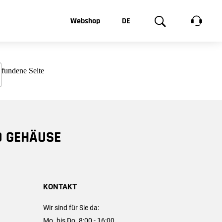
t, was Sie
Webshop
DE
te
Produktgalerie
EN
e
FR
chsen
D GEHÄUSE
KONTAKT
Wir sind für Sie da:
Mo. bis Do. 8:00 - 16:00