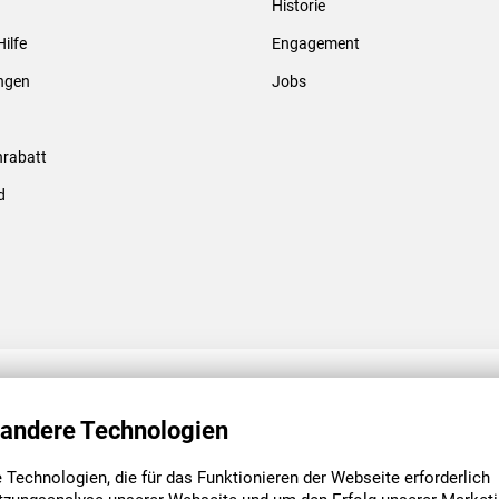
Historie
Gewindebolzen & -hülsen
Hilfe
Engagement
ungen
Jobs
rabatt
d
ENGAGEMENT
UNSERE NIEDE
 andere Technologien
Technologien, die für das Funktionieren der Webseite erforderlich