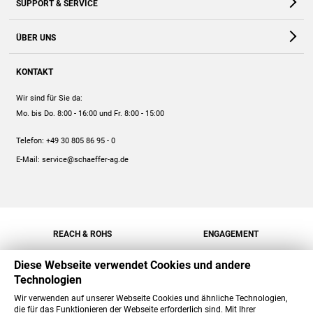
SUPPORT & SERVICE
Webshop
Kontakt
ÜBER UNS
FAQ
Unternehmen
Online-Hilfe
KONTAKT
Historie
Anleitungen
Wir sind für Sie da:
Engagement
Preise
Mo. bis Do. 8:00 - 16:00
und Fr. 8:00 - 15:00
Jobs
Mengenrabatt
Telefon:
+49 30 805 86 95 - 0
Versand
E-Mail:
service@schaeffer-ag.de
REACH & ROHS
ENGAGEMENT
Diese Webseite verwendet Cookies und andere
Technologien
Wir verwenden auf unserer Webseite Cookies und ähnliche Technologien,
die für das Funktionieren der Webseite erforderlich sind. Mit Ihrer