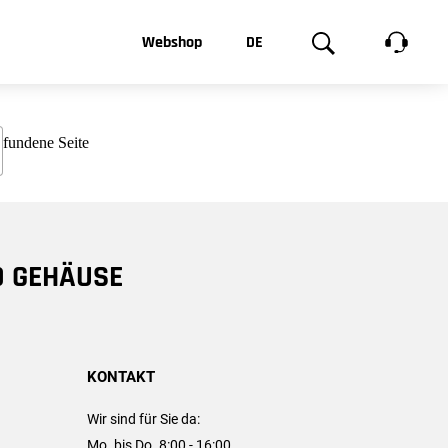
t, was Sie
Webshop
DE
te
Produktgalerie
EN
e
FR
chsen
D GEHÄUSE
KONTAKT
Wir sind für Sie da:
Mo. bis Do. 8:00 - 16:00