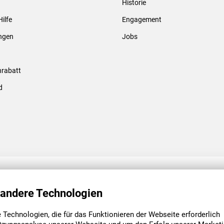
Historie
Gewindebolzen & -hülsen
Hilfe
Engagement
ungen
Jobs
rabatt
d
ENGAGEMENT
UNSERE NIEDE
 andere Technologien
Technologien, die für das Funktionieren der Webseite erforderlich