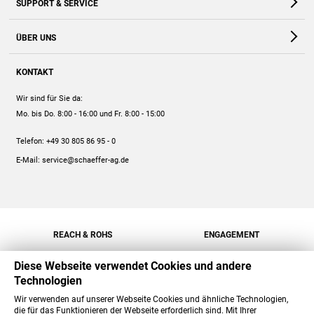
SUPPORT & SERVICE
Webshop
Kontakt
ÜBER UNS
FAQ
Unternehmen
Online-Hilfe
KONTAKT
Historie
Anleitungen
Wir sind für Sie da:
Engagement
Preise
Mo. bis Do. 8:00 - 16:00
und Fr. 8:00 - 15:00
Jobs
Mengenrabatt
Telefon:
+49 30 805 86 95 - 0
Versand
E-Mail:
service@schaeffer-ag.de
REACH & ROHS
ENGAGEMENT
Diese Webseite verwendet Cookies und andere
Technologien
Wir verwenden auf unserer Webseite Cookies und ähnliche Technologien,
die für das Funktionieren der Webseite erforderlich sind. Mit Ihrer