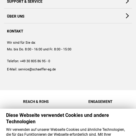
SUPPORT & SERVICE
Webshop
Kontakt
ÜBER UNS
FAQ
Unternehmen
Online-Hilfe
KONTAKT
Historie
Anleitungen
Wir sind für Sie da:
Engagement
Preise
Mo. bis Do. 8:00 - 16:00
und Fr. 8:00 - 15:00
Jobs
Mengenrabatt
Telefon:
+49 30 805 86 95 - 0
Versand
E-Mail:
service@schaeffer-ag.de
REACH & ROHS
ENGAGEMENT
Diese Webseite verwendet Cookies und andere
Technologien
Wir verwenden auf unserer Webseite Cookies und ähnliche Technologien,
die für das Funktionieren der Webseite erforderlich sind. Mit Ihrer