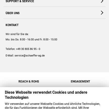
SUPPORT & SERVICE
Webshop
Kontakt
ÜBER UNS
FAQ
Unternehmen
Online-Hilfe
KONTAKT
Historie
Anleitungen
Wir sind für Sie da:
Engagement
Preise
Mo. bis Do. 8:00 - 16:00
und Fr. 8:00 - 15:00
Jobs
Mengenrabatt
Telefon:
+49 30 805 86 95 - 0
Versand
E-Mail:
service@schaeffer-ag.de
REACH & ROHS
ENGAGEMENT
Diese Webseite verwendet Cookies und andere
Technologien
Wir verwenden auf unserer Webseite Cookies und ähnliche Technologien,
die für das Funktionieren der Webseite erforderlich sind. Mit Ihrer