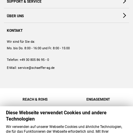
SUPPORT & SERVICE
Webshop
Kontakt
ÜBER UNS
FAQ
Unternehmen
Online-Hilfe
KONTAKT
Historie
Anleitungen
Wir sind für Sie da:
Engagement
Preise
Mo. bis Do. 8:00 - 16:00
und Fr. 8:00 - 15:00
Jobs
Mengenrabatt
Telefon:
+49 30 805 86 95 - 0
Versand
E-Mail:
service@schaeffer-ag.de
REACH & ROHS
ENGAGEMENT
Diese Webseite verwendet Cookies und andere
Technologien
Wir verwenden auf unserer Webseite Cookies und ähnliche Technologien,
die für das Funktionieren der Webseite erforderlich sind. Mit Ihrer