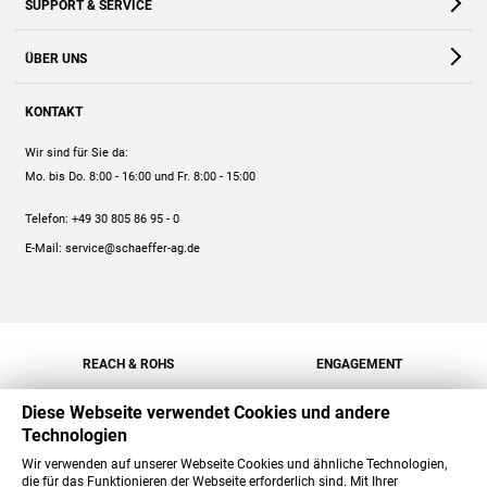
SUPPORT & SERVICE
Webshop
Kontakt
ÜBER UNS
FAQ
Unternehmen
Online-Hilfe
KONTAKT
Historie
Anleitungen
Wir sind für Sie da:
Engagement
Preise
Mo. bis Do. 8:00 - 16:00
und Fr. 8:00 - 15:00
Jobs
Mengenrabatt
Telefon:
+49 30 805 86 95 - 0
Versand
E-Mail:
service@schaeffer-ag.de
REACH & ROHS
ENGAGEMENT
Diese Webseite verwendet Cookies und andere
Technologien
Wir verwenden auf unserer Webseite Cookies und ähnliche Technologien,
die für das Funktionieren der Webseite erforderlich sind. Mit Ihrer