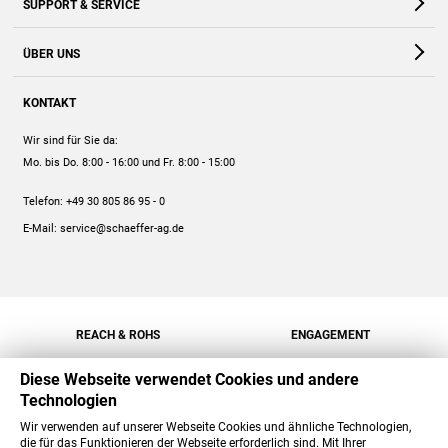
SUPPORT & SERVICE
Webshop
Kontakt
ÜBER UNS
FAQ
Unternehmen
Online-Hilfe
KONTAKT
Historie
Anleitungen
Wir sind für Sie da:
Engagement
Preise
Mo. bis Do. 8:00 - 16:00
und Fr. 8:00 - 15:00
Jobs
Mengenrabatt
Telefon:
+49 30 805 86 95 - 0
Versand
E-Mail:
service@schaeffer-ag.de
REACH & ROHS
ENGAGEMENT
Diese Webseite verwendet Cookies und andere
Technologien
Wir verwenden auf unserer Webseite Cookies und ähnliche Technologien,
die für das Funktionieren der Webseite erforderlich sind. Mit Ihrer