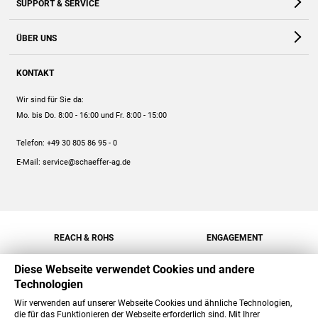
SUPPORT & SERVICE
Webshop
Kontakt
ÜBER UNS
FAQ
Unternehmen
Online-Hilfe
KONTAKT
Historie
Anleitungen
Wir sind für Sie da:
Engagement
Preise
Mo. bis Do. 8:00 - 16:00
und Fr. 8:00 - 15:00
Jobs
Mengenrabatt
Telefon:
+49 30 805 86 95 - 0
Versand
E-Mail:
service@schaeffer-ag.de
REACH & ROHS
ENGAGEMENT
Diese Webseite verwendet Cookies und andere
Technologien
Wir verwenden auf unserer Webseite Cookies und ähnliche Technologien,
die für das Funktionieren der Webseite erforderlich sind. Mit Ihrer