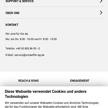
SUPPORT & SERVICE
Webshop
Kontakt
ÜBER UNS
FAQ
Unternehmen
Online-Hilfe
KONTAKT
Historie
Anleitungen
Wir sind für Sie da:
Engagement
Preise
Mo. bis Do. 8:00 - 16:00
und Fr. 8:00 - 15:00
Jobs
Mengenrabatt
Telefon:
+49 30 805 86 95 - 0
Versand
E-Mail:
service@schaeffer-ag.de
REACH & ROHS
ENGAGEMENT
Diese Webseite verwendet Cookies und andere
Technologien
Wir verwenden auf unserer Webseite Cookies und ähnliche Technologien,
die für das Funktionieren der Webseite erforderlich sind. Mit Ihrer