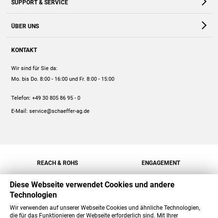
SUPPORT & SERVICE
Webshop
Kontakt
ÜBER UNS
FAQ
Unternehmen
Online-Hilfe
KONTAKT
Historie
Anleitungen
Wir sind für Sie da:
Engagement
Preise
Mo. bis Do. 8:00 - 16:00
und Fr. 8:00 - 15:00
Jobs
Mengenrabatt
Telefon:
+49 30 805 86 95 - 0
Versand
E-Mail:
service@schaeffer-ag.de
REACH & ROHS
ENGAGEMENT
Diese Webseite verwendet Cookies und andere
Technologien
Wir verwenden auf unserer Webseite Cookies und ähnliche Technologien,
die für das Funktionieren der Webseite erforderlich sind. Mit Ihrer