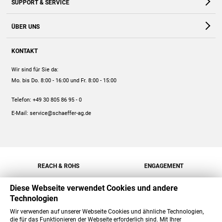
SUPPORT & SERVICE
Webshop
Kontakt
ÜBER UNS
FAQ
Unternehmen
Online-Hilfe
KONTAKT
Historie
Anleitungen
Wir sind für Sie da:
Engagement
Preise
Mo. bis Do. 8:00 - 16:00
und Fr. 8:00 - 15:00
Jobs
Mengenrabatt
Telefon:
+49 30 805 86 95 - 0
Versand
E-Mail:
service@schaeffer-ag.de
REACH & ROHS
ENGAGEMENT
Diese Webseite verwendet Cookies und andere
Technologien
Wir verwenden auf unserer Webseite Cookies und ähnliche Technologien,
die für das Funktionieren der Webseite erforderlich sind. Mit Ihrer