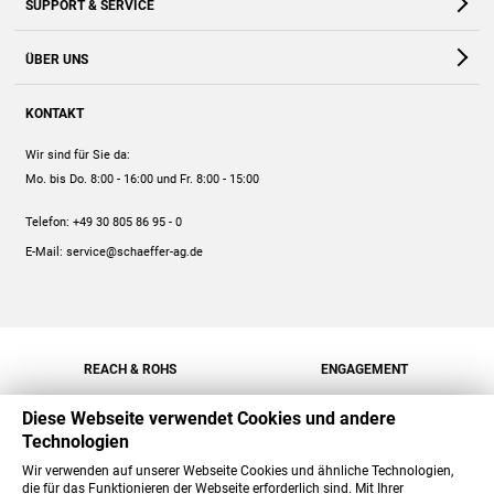
SUPPORT & SERVICE
Webshop
Kontakt
ÜBER UNS
FAQ
Unternehmen
Online-Hilfe
KONTAKT
Historie
Anleitungen
Wir sind für Sie da:
Engagement
Preise
Mo. bis Do. 8:00 - 16:00
und Fr. 8:00 - 15:00
Jobs
Mengenrabatt
Telefon:
+49 30 805 86 95 - 0
Versand
E-Mail:
service@schaeffer-ag.de
REACH & ROHS
ENGAGEMENT
Diese Webseite verwendet Cookies und andere
Technologien
Wir verwenden auf unserer Webseite Cookies und ähnliche Technologien,
die für das Funktionieren der Webseite erforderlich sind. Mit Ihrer