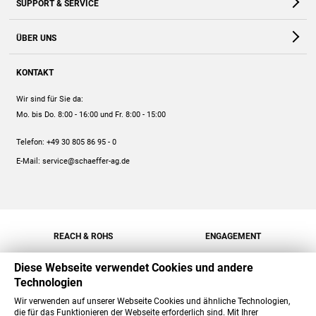
SUPPORT & SERVICE
Webshop
Kontakt
ÜBER UNS
FAQ
Unternehmen
Online-Hilfe
KONTAKT
Historie
Anleitungen
Wir sind für Sie da:
Engagement
Preise
Mo. bis Do. 8:00 - 16:00
und Fr. 8:00 - 15:00
Jobs
Mengenrabatt
Telefon:
+49 30 805 86 95 - 0
Versand
E-Mail:
service@schaeffer-ag.de
REACH & ROHS
ENGAGEMENT
Diese Webseite verwendet Cookies und andere
Technologien
Wir verwenden auf unserer Webseite Cookies und ähnliche Technologien,
die für das Funktionieren der Webseite erforderlich sind. Mit Ihrer