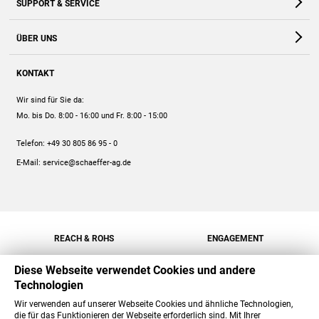
SUPPORT & SERVICE
Webshop
Kontakt
ÜBER UNS
FAQ
Unternehmen
Online-Hilfe
KONTAKT
Historie
Anleitungen
Wir sind für Sie da:
Engagement
Preise
Mo. bis Do. 8:00 - 16:00
und Fr. 8:00 - 15:00
Jobs
Mengenrabatt
Telefon:
+49 30 805 86 95 - 0
Versand
E-Mail:
service@schaeffer-ag.de
REACH & ROHS
ENGAGEMENT
Diese Webseite verwendet Cookies und andere
Technologien
Wir verwenden auf unserer Webseite Cookies und ähnliche Technologien,
die für das Funktionieren der Webseite erforderlich sind. Mit Ihrer