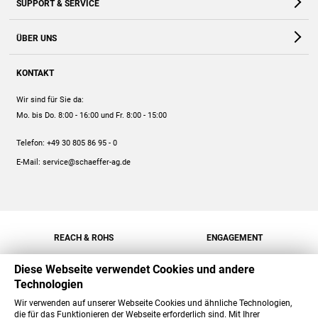
SUPPORT & SERVICE
Webshop
Kontakt
ÜBER UNS
FAQ
Unternehmen
Online-Hilfe
KONTAKT
Historie
Anleitungen
Wir sind für Sie da:
Engagement
Preise
Mo. bis Do. 8:00 - 16:00
und Fr. 8:00 - 15:00
Jobs
Mengenrabatt
Telefon:
+49 30 805 86 95 - 0
Versand
E-Mail:
service@schaeffer-ag.de
REACH & ROHS
ENGAGEMENT
Diese Webseite verwendet Cookies und andere
Technologien
Wir verwenden auf unserer Webseite Cookies und ähnliche Technologien,
die für das Funktionieren der Webseite erforderlich sind. Mit Ihrer