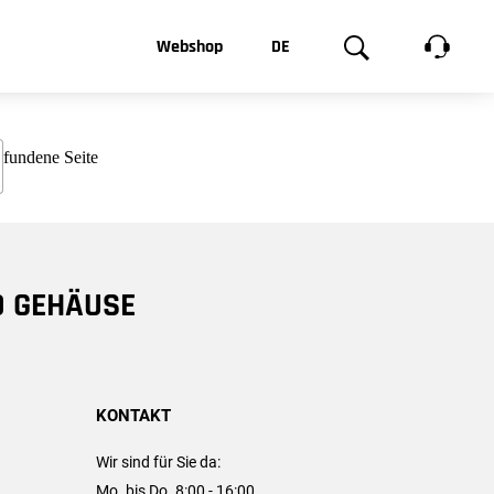
t, was Sie
Webshop
DE
te
Produktgalerie
EN
e
FR
chsen
D GEHÄUSE
KONTAKT
Wir sind für Sie da:
Mo. bis Do. 8:00 - 16:00