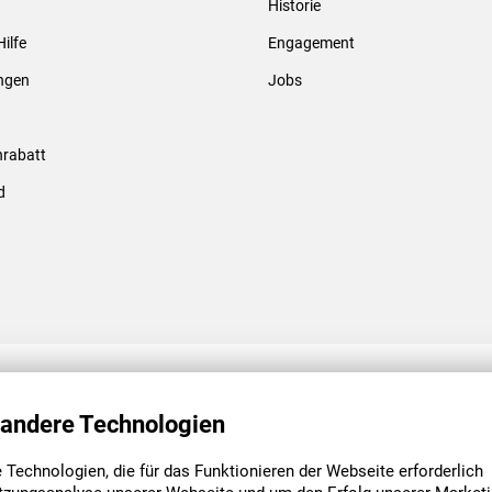
Historie
Gewindebolzen & -hülsen
Hilfe
Engagement
ungen
Jobs
rabatt
d
ENGAGEMENT
UNSERE NIEDE
 andere Technologien
Technologien, die für das Funktionieren der Webseite erforderlich