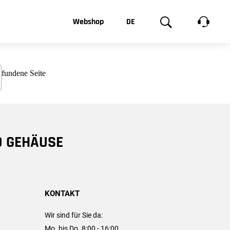
t, was Sie
Webshop
DE
te
Produktgalerie
EN
e
FR
chsen
D GEHÄUSE
KONTAKT
Wir sind für Sie da:
Mo. bis Do. 8:00 - 16:00