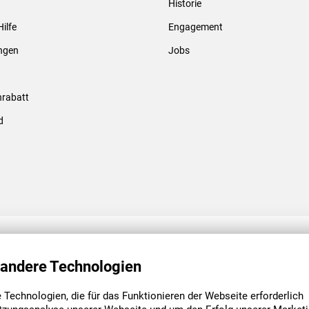
Historie
Gewindebolzen & -hülsen
Hilfe
Engagement
ungen
Jobs
rabatt
d
ENGAGEMENT
UNSERE NIEDE
 andere Technologien
Technologien, die für das Funktionieren der Webseite erforderlich